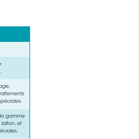
e
.
lage,
raitements
spéciales.
r la gamme
laiton, et
éciales.