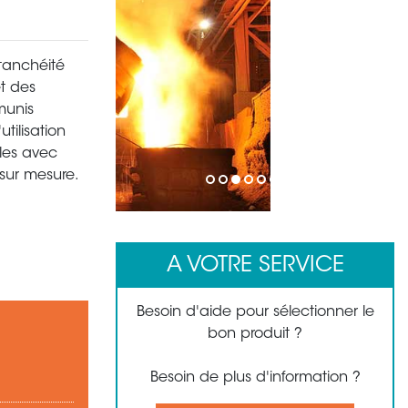
étanchéité
et des
munis
tilisation
bles avec
sur mesure.
1
2
3
4
5
6
7
8
A VOTRE SERVICE
Besoin d'aide pour sélectionner le
bon produit ?
Besoin de plus d'information ?