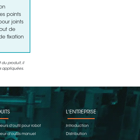
ion
es points
ur joints
bout de
e fixation
u produit, il
es appliquées.
UITS
L'ENTREPRISE
urs d'outil pour robot
Introduction
ur d'outils manuel
Distribution