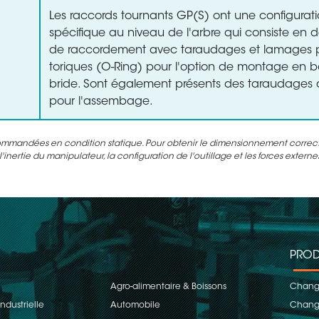
Les raccords tournants GP(S) ont une configurat
spécifique au niveau de l'arbre qui consiste en d
de raccordement avec taraudages et lamages po
toriques (O-Ring) pour l'option de montage en 
bride. Sont également présents des taraudages d
pour l'assembage.
ommandées en condition statique. Pour obtenir le dimensionnement correct d
inertie du manipulateur, la configuration de l'outillage et les forces extern
PROD
Agro-alimentaire & Boissons
Change
ndustrielle
Automobile
Change