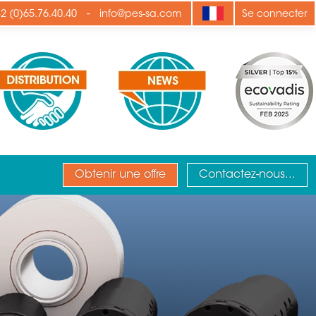
-
2 (0)65.76.40.40
info@pes-sa.com
Se connecter
Obtenir une offre
Contactez-nous...