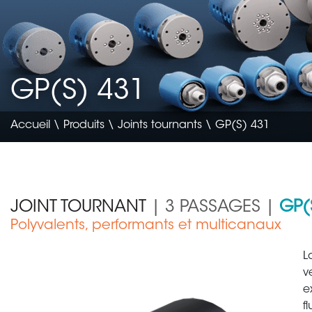
GP(S) 431
Accueil
\
Produits
\
Joints tournants
\ GP(S) 431
JOINT TOURNANT
| 3 PASSAGES |
GP(
Polyvalents, performants et multicanaux
Génie civil & agricole
L
v
e
f