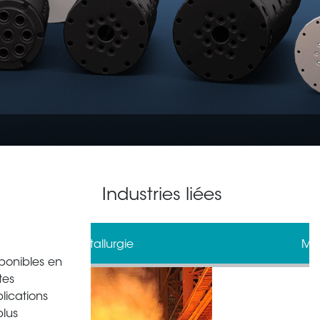
Industries liées
gie
Militaire
ponibles en
tes
lications
plus