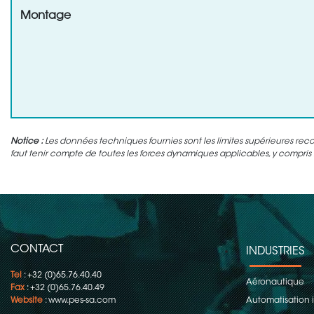
Montage
Notice :
Les données techniques fournies sont les limites supérieures rec
faut tenir compte de toutes les forces dynamiques applicables, y compris l'
CONTACT
INDUSTRIES
Tel
: +32 (0)65.76.40.40
Aéronautique
Fax
: +32 (0)65.76.40.49
Website
:
www.pes-sa.com
Automatisation i