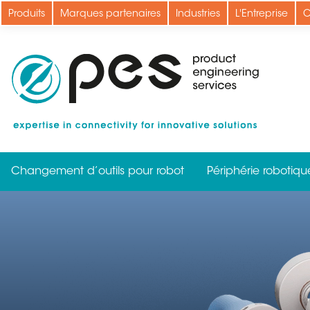
Aller
Produits
Marques partenaires
Industries
L'Entreprise
C
au
contenu
principal
Changement d’outils pour robot
Périphérie robotiqu