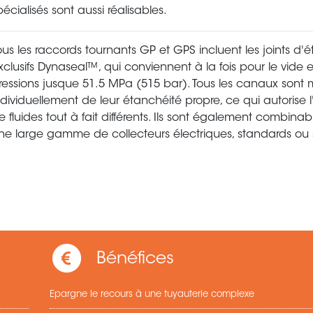
pécialisés sont aussi réalisables.
ous les raccords tournants GP et GPS incluent les joints d'
xclusifs Dynaseal™, qui conviennent à la fois pour le vide 
ressions jusque 51.5 MPa (515 bar). Tous les canaux sont 
ndividuellement de leur étanchéité propre, ce qui autorise l'u
e fluides tout à fait différents. Ils sont également combina
ne large gamme de collecteurs électriques, standards ou 
Bénéfices
Epargne le recours à une tuyauterie complexe