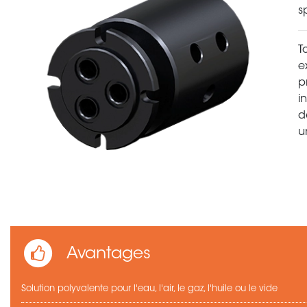
s
T
e
p
i
d
u
Avantages
Solution polyvalente pour l'eau, l'air, le gaz, l'huile ou le vide