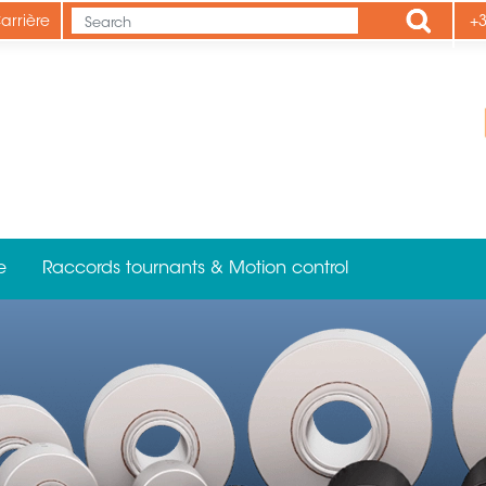
Apply
arrière
+3
e
Raccords tournants & Motion control