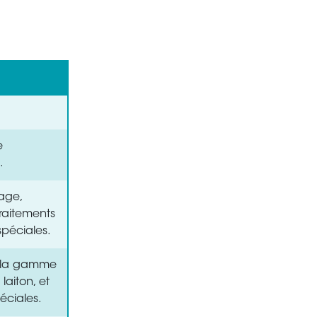
e
.
lage,
raitements
spéciales.
r la gamme
laiton, et
éciales.