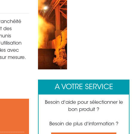
étanchéité
et des
munis
tilisation
bles avec
sur mesure.
1
2
3
4
5
6
7
8
A VOTRE SERVICE
Besoin d'aide pour sélectionner le
bon produit ?
Besoin de plus d'information ?