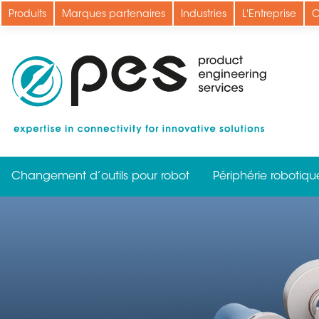
Aller
Produits
Marques partenaires
Industries
L'Entreprise
C
au
contenu
principal
Changement d’outils pour robot
Périphérie robotiqu