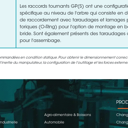
Les raccords tournants GP(S) ont une configurat
spécifique au niveau de l'arbre qui consiste en d
de raccordement avec taraudages et lamages po
toriques (O-Ring) pour l'option de montage en 
bride. Sont également présents des taraudages d
pour l'assembage.
ommandées en condition statique. Pour obtenir le dimensionnement correct d
inertie du manipulateur, la configuration de l'outillage et les forces extern
PROD
Agro-alimentaire & Boissons
Change
ndustrielle
Automobile
Change