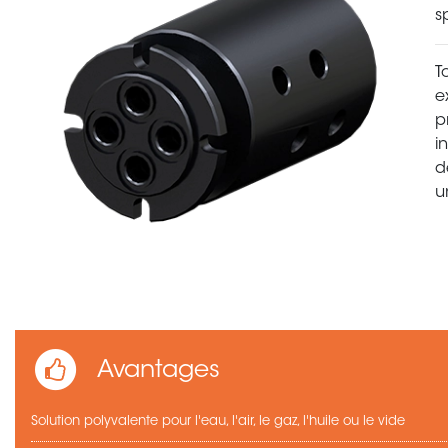
s
T
e
p
i
d
u
Avantages
Solution polyvalente pour l'eau, l'air, le gaz, l'huile ou le vide