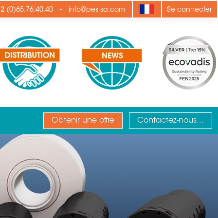
-
2 (0)65.76.40.40
info@pes-sa.com
Se connecter
Obtenir une offre
Contactez-nous...