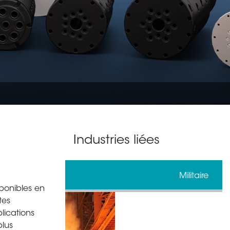
Industries liées
gie
Militaire
ponibles en
tes
lications
plus