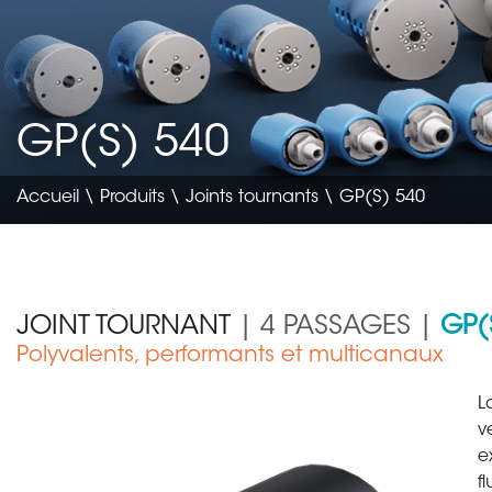
GP(S) 540
Accueil
\
Produits
\
Joints tournants
\ GP(S) 540
JOINT TOURNANT
| 4 PASSAGES |
GP(
Polyvalents, performants et multicanaux
Génie civil & agricole
L
v
e
f