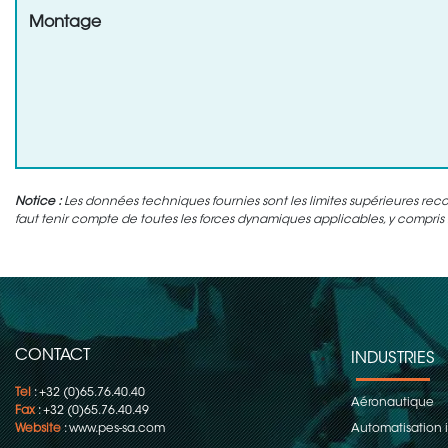
Montage
Notice :
Les données techniques fournies sont les limites supérieures rec
faut tenir compte de toutes les forces dynamiques applicables, y compris l'
CONTACT
INDUSTRIES
Tel
: +32 (0)65.76.40.40
Aéronautique
Fax
: +32 (0)65.76.40.49
Website
:
www.pes-sa.com
Automatisation i