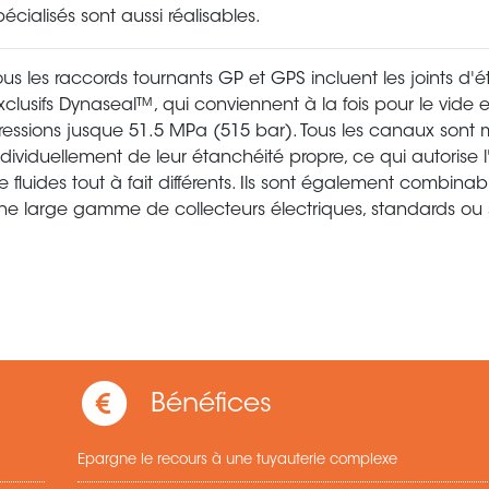
pécialisés sont aussi réalisables.
ous les raccords tournants GP et GPS incluent les joints d'
xclusifs Dynaseal™, qui conviennent à la fois pour le vide 
ressions jusque 51.5 MPa (515 bar). Tous les canaux sont 
ndividuellement de leur étanchéité propre, ce qui autorise l'u
e fluides tout à fait différents. Ils sont également combina
ne large gamme de collecteurs électriques, standards ou 
Bénéfices
Epargne le recours à une tuyauterie complexe