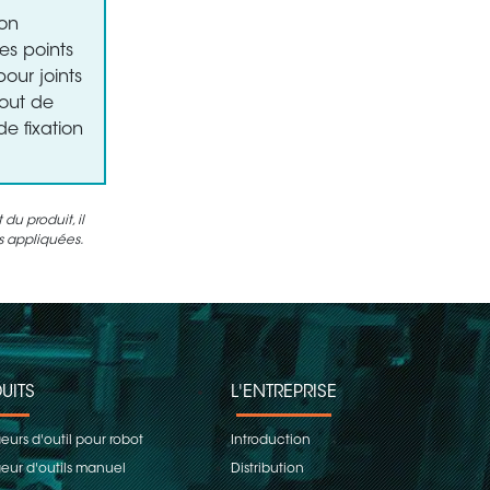
ion
es points
ur joints
bout de
e fixation
u produit, il
es appliquées.
UITS
L'ENTREPRISE
urs d'outil pour robot
Introduction
ur d'outils manuel
Distribution