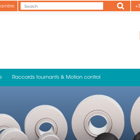
Apply
arrière
+3
e
Raccords tournants & Motion control