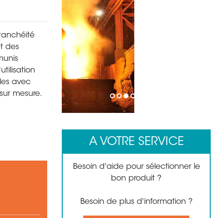
étanchéité
et des
munis
tilisation
bles avec
sur mesure.
1
2
3
4
5
6
7
8
A VOTRE SERVICE
Besoin d'aide pour sélectionner le
bon produit ?
Besoin de plus d'information ?