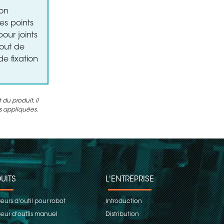
ion
es points
ur joints
bout de
e fixation
u produit, il
es appliquées.
UITS
L'ENTREPRISE
urs d'outil pour robot
Introduction
ur d'outils manuel
Distribution