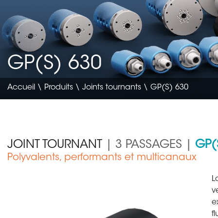
GP(S) 630
Accueil
\
Produits
\
Joints tournants
\ GP(S) 630
JOINT TOURNANT
| 3 PASSAGES |
GP(
Polyvalents, performants et multicanaux
Génie civil & agricole
L
v
e
f