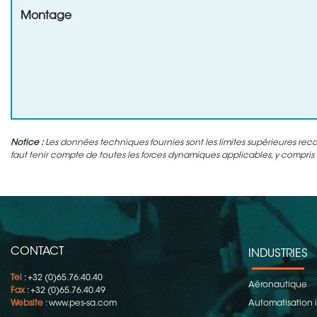
Montage
Notice :
Les données techniques fournies sont les limites supérieures rec
faut tenir compte de toutes les forces dynamiques applicables, y compris l'
CONTACT
INDUSTRIES
Tel
: +32 (0)65.76.40.40
Aéronautique
Fax
: +32 (0)65.76.40.49
Website
:
www.pes-sa.com
Automatisation i