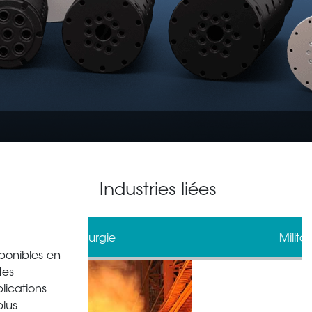
Industries liées
gie
Militaire
ponibles en
tes
lications
plus