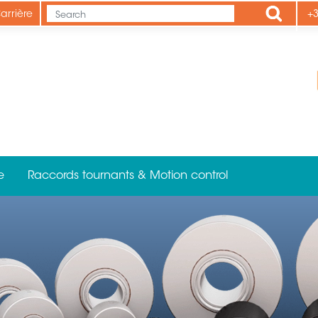
Apply
arrière
+3
e
Raccords tournants & Motion control