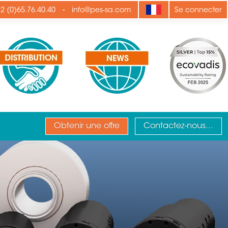
-
2 (0)65.76.40.40
info@pes-sa.com
Se connecter
Obtenir une offre
Contactez-nous...