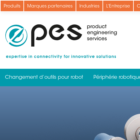
Aller
Produits
Marques partenaires
Industries
L'Entreprise
C
au
contenu
principal
Changement d’outils pour robot
Périphérie robotiqu