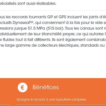
pécialisés sont aussi réalisables.
ous les raccords tournants GP et GPS incluent les joints d'
xclusifs Dynaseal™, qui conviennent à la fois pour le vide 
ressions jusque 51.5 MPa (515 bar). Tous les canaux sont 
ndividuellement de leur étanchéité propre, ce qui autorise l'u
e fluides tout à fait différents. Ils sont également combina
ne large gamme de collecteurs électriques, standards ou 
Bénéfices
Epargne le recours à une tuyauterie complexe