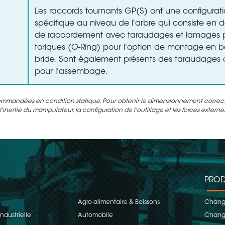
Les raccords tournants GP(S) ont une configurat
spécifique au niveau de l'arbre qui consiste en d
de raccordement avec taraudages et lamages po
toriques (O-Ring) pour l'option de montage en 
bride. Sont également présents des taraudages d
pour l'assembage.
ommandées en condition statique. Pour obtenir le dimensionnement correct d
inertie du manipulateur, la configuration de l'outillage et les forces extern
PROD
Agro-alimentaire & Boissons
Change
ndustrielle
Automobile
Change