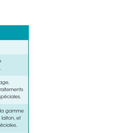
e
.
lage,
raitements
spéciales.
r la gamme
laiton, et
éciales.