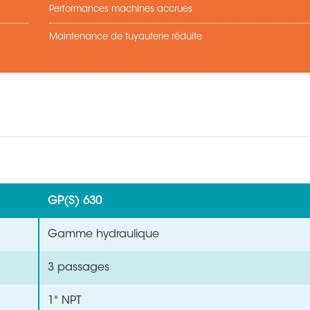
Performances machines accrues
Maintenance de tuyauterie réduite
GP(S) 630
Gamme hydraulique
3 passages
1" NPT