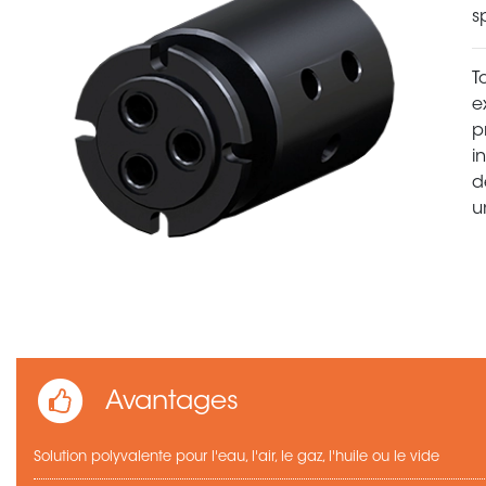
s
T
e
p
i
d
u
Avantages
Solution polyvalente pour l'eau, l'air, le gaz, l'huile ou le vide