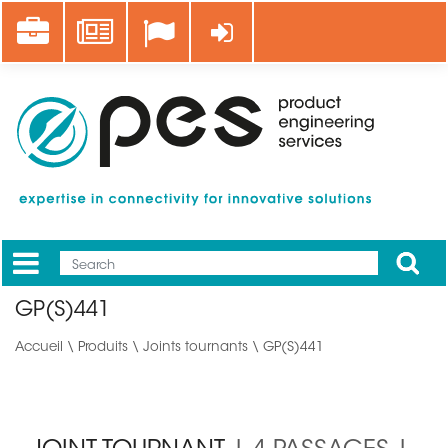
Aller
Career
News
Se connecter
au
contenu
principal
Apply
Mobile
Main
GP(S)441
menu
Accueil
\
Produits
\
Joints tournants
\ GP(S)441