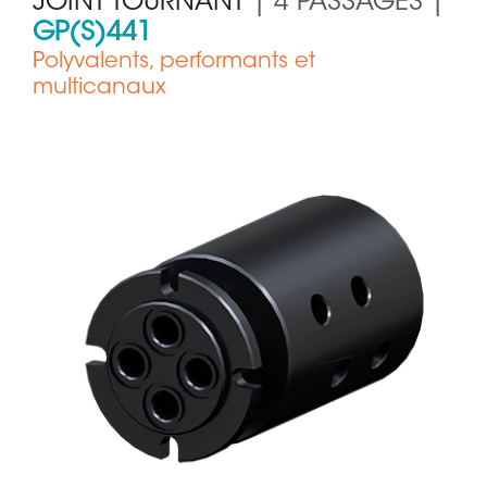
JOINT TOURNANT
| 4 PASSAGES |
GP(S)441
Polyvalents, performants et
multicanaux