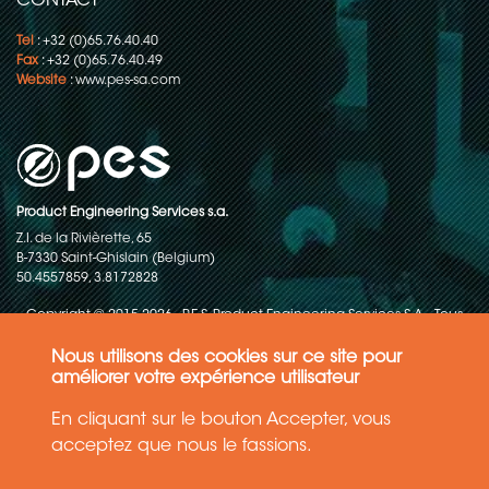
CONTACT
Tel
: +32 (0)65.76.40.40
Fax
: +32 (0)65.76.40.49
Website
:
www.pes-sa.com
Product Engineering Services s.a.
Z.I. de la Rivièrette, 65
B-7330 Saint-Ghislain (Belgium)
50.4557859, 3.8172828
Copyright © 2015-2026 - P.E.S. Product Engineering Services S.A. - Tous
droits réservés
Nous utilisons des cookies sur ce site pour
Politique de protection des données
améliorer votre expérience utilisateur
En cliquant sur le bouton Accepter, vous
Conditions générales de ventes
acceptez que nous le fassions.
Les informations contenues dans ce site web reflètent l'état le plus