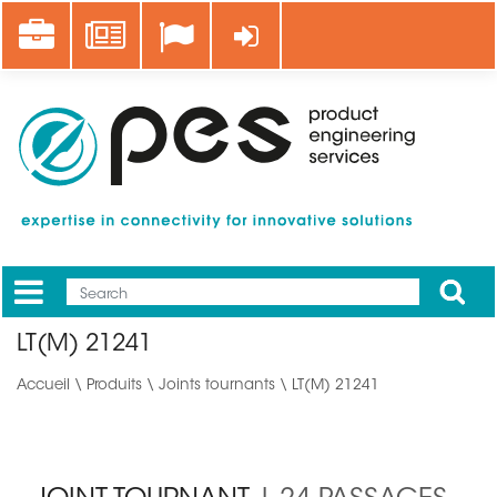
Aller
Career
News
Se connecter
au
contenu
principal
Apply
Mobile
Main
LT(M) 21241
menu
Accueil
\
Produits
\
Joints tournants
\ LT(M) 21241