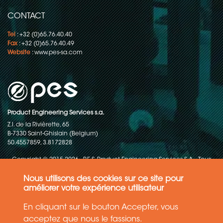
CONTACT
Tel
: +32 (0)65.76.40.40
Fax
: +32 (0)65.76.40.49
Website
:
www.pes-sa.com
Product Engineering Services s.a.
Z.I. de la Rivièrette, 65
B-7330 Saint-Ghislain (Belgium)
50.4557859, 3.8172828
Copyright © 2015-2026 - P.E.S. Product Engineering Services S.A. - Tous
droits réservés
Nous utilisons des cookies sur ce site pour
Politique de protection des données
améliorer votre expérience utilisateur
En cliquant sur le bouton Accepter, vous
Conditions générales de ventes
acceptez que nous le fassions.