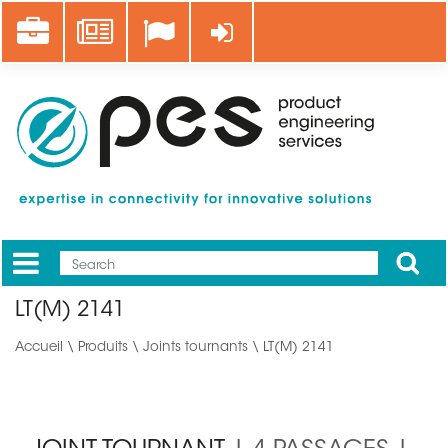
Aller
Career
News
Se connecter
au
contenu
principal
Apply
Mobile
Main
LT(M) 2141
menu
Accueil
\
Produits
\
Joints tournants
\ LT(M) 2141