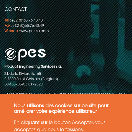
CONTACT
Tel
: +32 (0)65.76.40.40
Fax
: +32 (0)65.76.40.49
Website
:
www.pes-sa.com
Product Engineering Services s.a.
Z.I. de la Rivièrette, 65
B-7330 Saint-Ghislain (Belgium)
50.4557859, 3.8172828
Copyright © 2015-2026 - P.E.S. Product Engineering Services S.A. - Tous
droits réservés
Nous utilisons des cookies sur ce site pour
Politique de protection des données
améliorer votre expérience utilisateur
En cliquant sur le bouton Accepter, vous
Conditions générales de ventes
acceptez que nous le fassions.