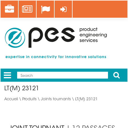
Aller
Career
News
Se connecter
au
contenu
principal
Apply
Mobile
Main
LT(M) 23121
menu
Accueil
\
Produits
\
Joints tournants
\ LT(M) 23121