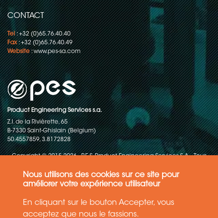
CONTACT
Tel
: +32 (0)65.76.40.40
Fax
: +32 (0)65.76.40.49
Website
:
www.pes-sa.com
Product Engineering Services s.a.
Z.I. de la Rivièrette, 65
B-7330 Saint-Ghislain (Belgium)
50.4557859, 3.8172828
Copyright © 2015-2026 - P.E.S. Product Engineering Services S.A. - Tous
droits réservés
Nous utilisons des cookies sur ce site pour
Politique de protection des données
améliorer votre expérience utilisateur
En cliquant sur le bouton Accepter, vous
Conditions générales de ventes
acceptez que nous le fassions.