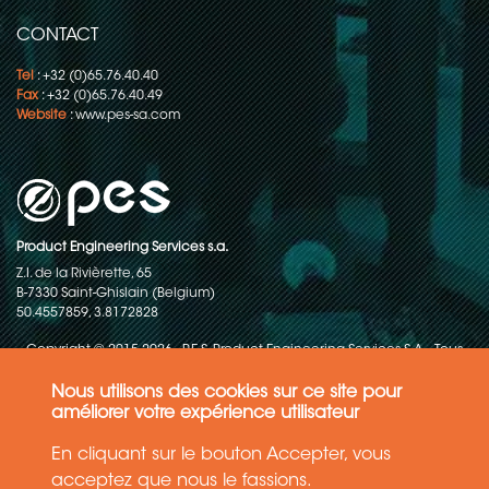
CONTACT
Tel
: +32 (0)65.76.40.40
Fax
: +32 (0)65.76.40.49
Website
:
www.pes-sa.com
Product Engineering Services s.a.
Z.I. de la Rivièrette, 65
B-7330 Saint-Ghislain (Belgium)
50.4557859, 3.8172828
Copyright © 2015-2026 - P.E.S. Product Engineering Services S.A. - Tous
droits réservés
Nous utilisons des cookies sur ce site pour
Politique de protection des données
améliorer votre expérience utilisateur
En cliquant sur le bouton Accepter, vous
Conditions générales de ventes
acceptez que nous le fassions.