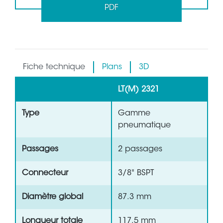
PDF
Fiche technique
Plans
3D
LT(M) 2321
Type
Gamme
pneumatique
Passages
2 passages
Connecteur
3/8" BSPT
Diamètre global
87.3 mm
Longueur totale
117.5 mm