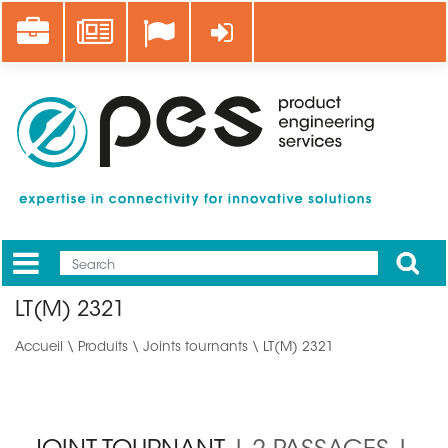
Aller
Career
News
Se connecter
au
contenu
principal
Apply
Mobile
Main
LT(M) 2321
menu
Accueil
\
Produits
\
Joints tournants
\ LT(M) 2321