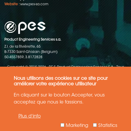
Website
:
www.pes-sa.com
Product Engineering Services s.a.
Z.I. de la Rivièrette, 65
B-7330 Saint-Ghislain (Belgium)
50.4557859, 3.8172828
Copyright © 2015-2026 - P.E.S. Product Engineering Services S.A. - Tous
droits réservés
Nous utilisons des cookies sur ce site pour
Politique de protection des données
améliorer votre expérience utilisateur
En cliquant sur le bouton Accepter, vous
Conditions générales de ventes
acceptez que nous le fassions.
Les informations contenues dans ce site web reflètent l'état le plus
Plus d'info
récent de la technique. Les détails et les spécifications sont
susceptibles d'être modifiés.
Marketing
Statistics