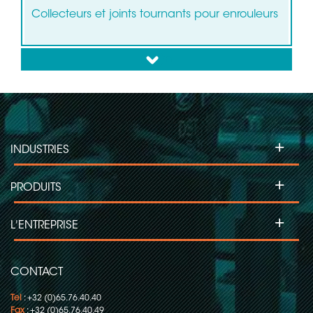
Collecteurs et joints tournants pour enrouleurs
down
+
INDUSTRIES
+
PRODUITS
+
L'ENTREPRISE
CONTACT
Tel
: +32 (0)65.76.40.40
Fax
: +32 (0)65.76.40.49