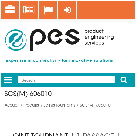
Aller
Career
News
Se connecter
au
contenu
principal
Apply
Mobile
Main
SCS(M) 606010
menu
Accueil
\
Produits
\
Joints tournants
\ SCS(M) 606010