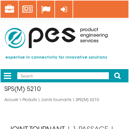
Aller
Career
News
Se connecter
au
contenu
principal
Apply
Mobile
Main
SPS(M) 5210
menu
Accueil
\
Produits
\
Joints tournants
\ SPS(M) 5210