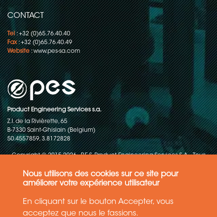
CONTACT
Tel
: +32 (0)65.76.40.40
Fax
: +32 (0)65.76.40.49
Website
:
www.pes-sa.com
Product Engineering Services s.a.
Z.I. de la Rivièrette, 65
B-7330 Saint-Ghislain (Belgium)
50.4557859, 3.8172828
Copyright © 2015-2026 - P.E.S. Product Engineering Services S.A. - Tous
droits réservés
Nous utilisons des cookies sur ce site pour
Politique de protection des données
améliorer votre expérience utilisateur
En cliquant sur le bouton Accepter, vous
Conditions générales de ventes
acceptez que nous le fassions.