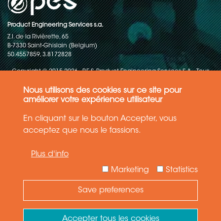
Product Engineering Services s.a.
Z.I. de la Rivièrette, 65
B-7330 Saint-Ghislain (Belgium)
50.4557859, 3.8172828
Copyright © 2015-2026 - P.E.S. Product Engineering Services S.A. - Tous
droits réservés
Nous utilisons des cookies sur ce site pour
Politique de protection des données
améliorer votre expérience utilisateur
En cliquant sur le bouton Accepter, vous
Conditions générales de ventes
acceptez que nous le fassions.
Les informations contenues dans ce site web reflètent l'état le plus
Plus d'info
récent de la technique. Les détails et les spécifications sont
susceptibles d'être modifiés.
Marketing
Statistics
Save preferences
Need Help ?
Ask your question
Accepter tous les cookies