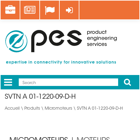
Aller
Career
News
Se connecter
au
contenu
principal
Apply
Mobile
Main
SVTN A 01-1220-09-D-H
menu
Accueil
\
Produits
\
Micromoteurs
\ SVTN A 01-1220-09-D-H