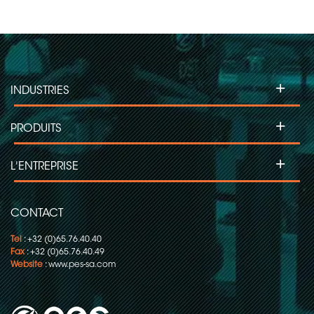
+
INDUSTRIES
+
PRODUITS
+
L'ENTREPRISE
CONTACT
Tel
: +32 (0)65.76.40.40
Fax
: +32 (0)65.76.40.49
Website
:
www.pes-sa.com