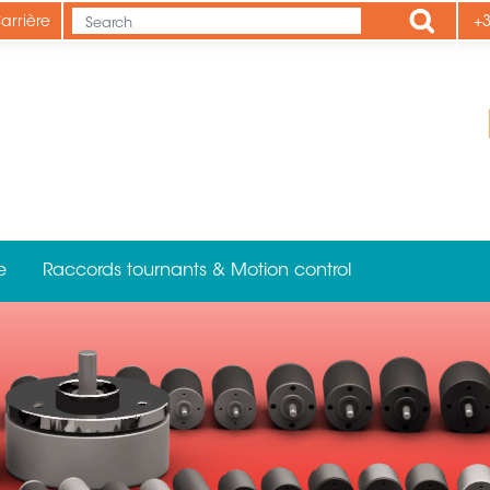
Apply
arrière
+3
e
Raccords tournants & Motion control