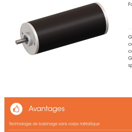
F
G
c
c
G
s
Avantages
Technologie de bobinage sans corps métallique