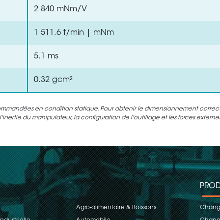
2 840 mNm/V
1 511.6 t/min | mNm
5.1 ms
0.32 gcm²
ommandées en condition statique. Pour obtenir le dimensionnement correct d
inertie du manipulateur, la configuration de l'outillage et les forces extern
PROD
Agro-alimentaire & Boissons
Change