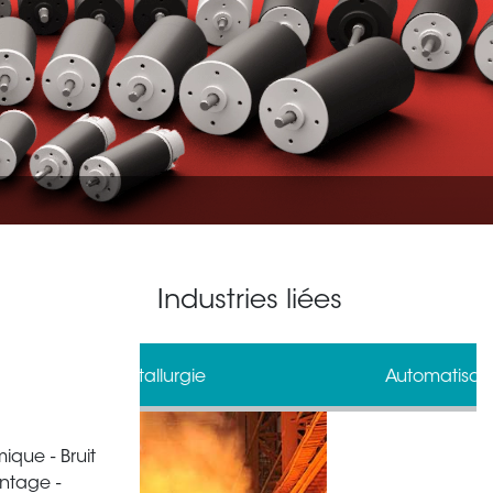
Industries liées
gie
Automatisation industrielle
ique - Bruit
antage -