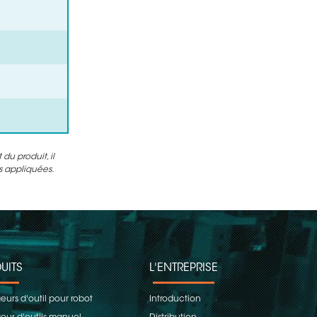
u produit, il
es appliquées.
UITS
L'ENTREPRISE
urs d'outil pour robot
Introduction