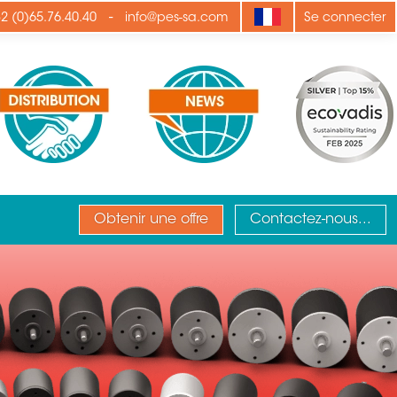
-
2 (0)65.76.40.40
info@pes-sa.com
Se connecter
Obtenir une offre
Contactez-nous...