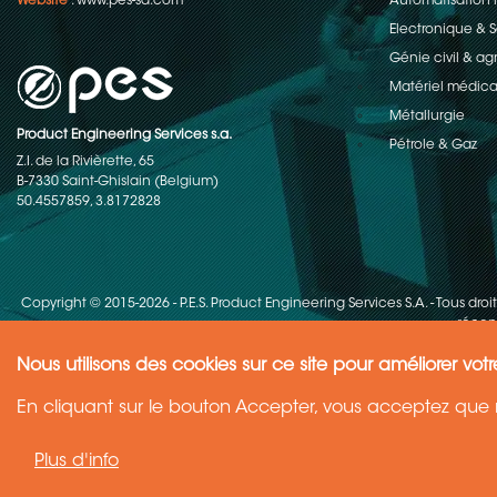
Website
:
www.pes-sa.com
Automatisation i
Electronique &
Génie civil & ag
Matériel médica
Métallurgie
Product Engineering Services s.a.
Pétrole & Gaz
Z.I. de la Rivièrette, 65
B-7330 Saint-Ghislain (Belgium)
50.4557859, 3.8172828
Copyright © 2015-2026 - P.E.S. Product Engineering Services S.A. - Tous droi
récent
Nous utilisons des cookies sur ce site pour améliorer votr
Need Help ?
En cliquant sur le bouton Accepter, vous acceptez que n
Ask your question
Plus d'info