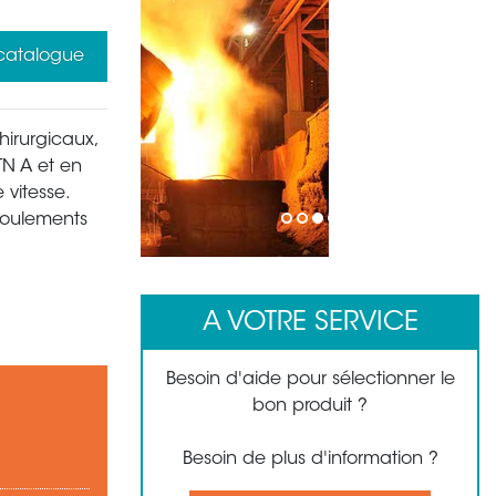
 catalogue
hirurgicaux,
TN A et en
 vitesse.
 roulements
1
2
3
4
A VOTRE SERVICE
Besoin d'aide pour sélectionner le
bon produit ?
Besoin de plus d'information ?