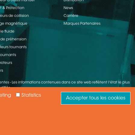
ur d'outils manuel
Distribution
t & Protection
News
eurs de collision
Carrière
age magnétique
Marques Partenaires
ie fluide
 de préhension
teurs tournants
 tournants
oteurs
rs
entes
-
Les informations contenues dans ce site web reflètent l'état le plus
difiés.
eting
Statistics
Accepter tous les cookies