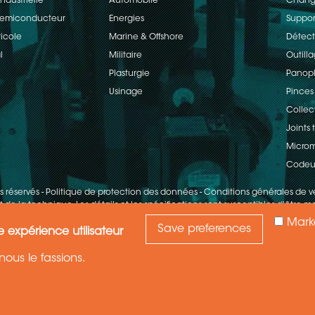
ndustrielle
Automobile
Change
 Semiconducteur
Energies
Suppor
ricole
Marine & Offshore
Détect
l
Militaire
Outill
Plasturgie
Panopl
Usinage
Pinces
Collec
Joints
Microm
Codeu
ts réservés
-
Politique de protection des données
-
Conditions générales de v
 de la technique. Les détails et les spécifications sont susceptibles d'être mo
Mark
Save preferences
e expérience utilisateur
ous le fassions.