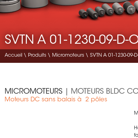
SVTN A 01-1230-09-D-
Accueil
\
Produits
\
Micromoteurs
\ SVTN A 01-1230-09-D
MICROMOTEURS
| MOTEURS BLDC CO
Moteurs DC sans balais à 2 pôles
Matériel médical
M
H
f