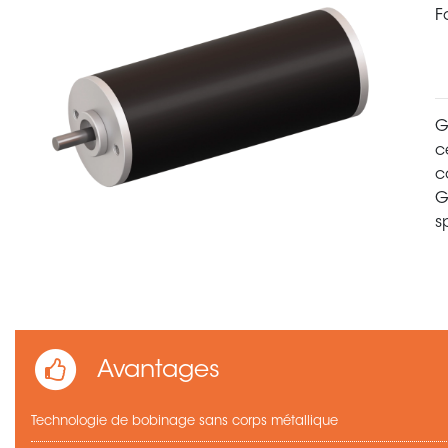
F
G
c
c
G
s
Avantages
Technologie de bobinage sans corps métallique