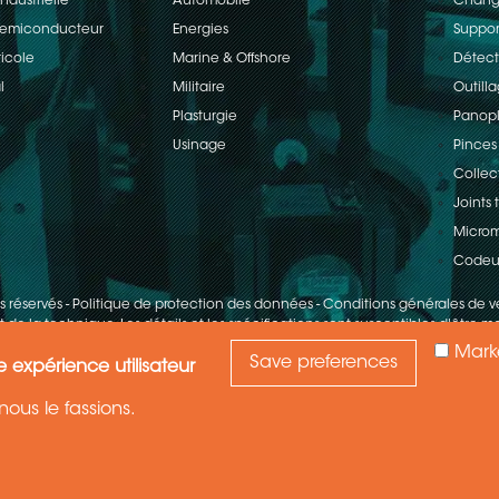
ndustrielle
Automobile
Change
 Semiconducteur
Energies
Suppor
ricole
Marine & Offshore
Détect
l
Militaire
Outill
Plasturgie
Panopl
Usinage
Pinces
Collec
Joints
Microm
Codeu
ts réservés
-
Politique de protection des données
-
Conditions générales de v
 de la technique. Les détails et les spécifications sont susceptibles d'être mo
Mark
Save preferences
e expérience utilisateur
ous le fassions.