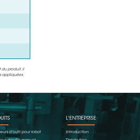
u produit, il
es appliquées.
UITS
L'ENTREPRISE
urs d'outil pour robot
Introduction