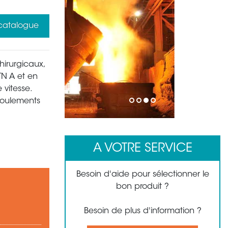
 catalogue
hirurgicaux,
TN A et en
 vitesse.
 roulements
1
2
3
4
A VOTRE SERVICE
Besoin d'aide pour sélectionner le
bon produit ?
Besoin de plus d'information ?