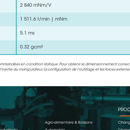
2 840 mNm/V
1 511.6 t/min | mNm
5.1 ms
0.32 gcm²
ommandées en condition statique. Pour obtenir le dimensionnement correct d
inertie du manipulateur, la configuration de l'outillage et les forces extern
PROD
Agro-alimentaire & Boissons
Change