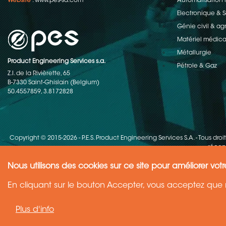
Website
:
www.pes-sa.com
Automatisation i
Electronique &
Génie civil & ag
Matériel médica
Métallurgie
Product Engineering Services s.a.
Pétrole & Gaz
Z.I. de la Rivièrette, 65
B-7330 Saint-Ghislain (Belgium)
50.4557859, 3.8172828
Copyright © 2015-2026 - P.E.S. Product Engineering Services S.A. - Tous droi
récent
Nous utilisons des cookies sur ce site pour améliorer votr
Need Help ?
En cliquant sur le bouton Accepter, vous acceptez que n
Ask your question
Plus d'info