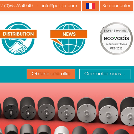
-
2 (0)65.76.40.40
info@pes-sa.com
Se connecter
Obtenir une offre
Contactez-nous...