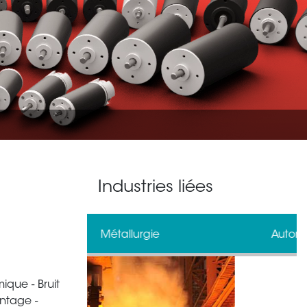
Industries liées
gie
Automatisation industrielle
ique - Bruit
antage -