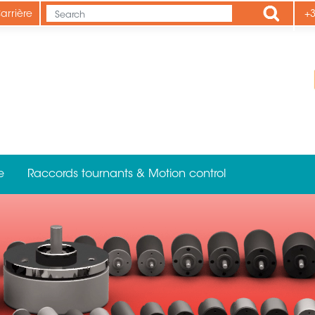
Apply
arrière
+3
e
Raccords tournants & Motion control