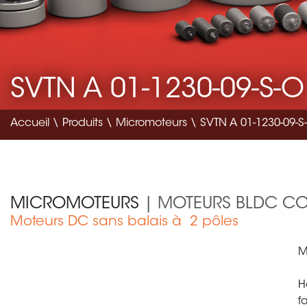
SVTN A 01-1230-09-S-O
Accueil
\
Produits
\
Micromoteurs
\ SVTN A 01-1230-09-S
MICROMOTEURS
| MOTEURS BLDC CO
Moteurs DC sans balais à 2 pôles
Matériel médical
M
H
f