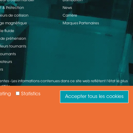
ur d'outils manuel
Distribution
t & Protection
News
eurs de collision
Carrière
age magnétique
Marques Partenaires
ie fluide
 de préhension
teurs tournants
 tournants
oteurs
rs
entes
-
Les informations contenues dans ce site web reflètent l'état le plus
difiés.
eting
Statistics
Accepter tous les cookies