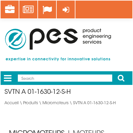
Aller
Career
News
Se connecter
au
contenu
principal
Apply
Mobile
Main
SVTN A 01-1630-12-S-H
menu
Accueil
\
Produits
\
Micromoteurs
\ SVTN A 01-1630-12-S-H