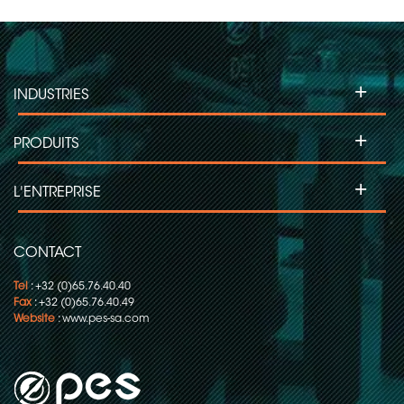
+
INDUSTRIES
+
PRODUITS
+
L'ENTREPRISE
CONTACT
Tel
: +32 (0)65.76.40.40
Fax
: +32 (0)65.76.40.49
Website
:
www.pes-sa.com