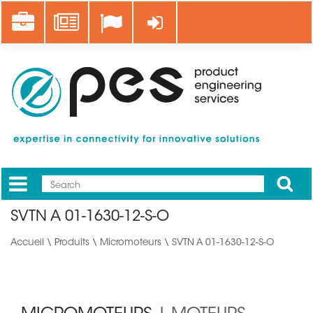
Aller
Career
News
Se connecter
au
contenu
principal
Apply
Mobile
Main
SVTN A 01-1630-12-S-O
menu
Accueil
\
Produits
\
Micromoteurs
\ SVTN A 01-1630-12-S-O