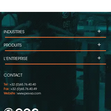
+
INDUSTRIES
+
PRODUITS
+
L'ENTREPRISE
CONTACT
Tel
: +32 (0)65.76.40.40
Fax
: +32 (0)65.76.40.49
Website
:
www.pes-sa.com