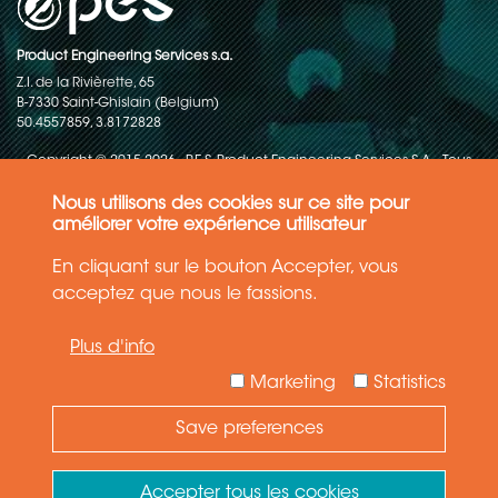
Product Engineering Services s.a.
Z.I. de la Rivièrette, 65
B-7330 Saint-Ghislain (Belgium)
50.4557859, 3.8172828
Copyright © 2015-2026 - P.E.S. Product Engineering Services S.A. - Tous
droits réservés
Nous utilisons des cookies sur ce site pour
Politique de protection des données
améliorer votre expérience utilisateur
En cliquant sur le bouton Accepter, vous
Conditions générales de ventes
acceptez que nous le fassions.
Les informations contenues dans ce site web reflètent l'état le plus
Plus d'info
récent de la technique. Les détails et les spécifications sont
susceptibles d'être modifiés.
Marketing
Statistics
Save preferences
Need Help ?
Ask your question
Accepter tous les cookies