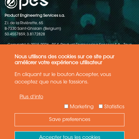
Product Engineering Services s.a.
Z.I. de la Rivièrette, 65
B-7330 Saint-Ghislain (Belgium)
50.4557859, 3.8172828
Copyright © 2015-2026 - P.E.S. Product Engineering Services S.A. - Tous
droits réservés
Nous utilisons des cookies sur ce site pour
Politique de protection des données
améliorer votre expérience utilisateur
En cliquant sur le bouton Accepter, vous
Conditions générales de ventes
acceptez que nous le fassions.
Les informations contenues dans ce site web reflètent l'état le plus
Plus d'info
récent de la technique. Les détails et les spécifications sont
susceptibles d'être modifiés.
Marketing
Statistics
Save preferences
Need Help ?
Ask your question
Accepter tous les cookies