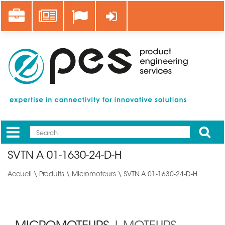
Aller
Career
News
Se connecter
au
contenu
principal
Apply
Mobile
Main
SVTN A 01-1630-24-D-H
menu
Accueil
\
Produits
\
Micromoteurs
\ SVTN A 01-1630-24-D-H