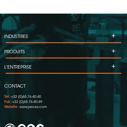
+
INDUSTRIES
+
PRODUITS
+
L'ENTREPRISE
CONTACT
Tel
: +32 (0)65.76.40.40
Fax
: +32 (0)65.76.40.49
Website
:
www.pes-sa.com