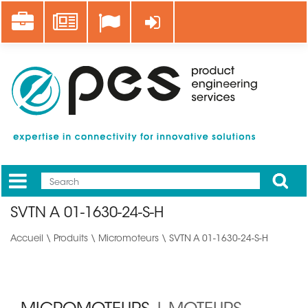
Aller
Career
News
Se connecter
au
contenu
principal
Apply
Mobile
Main
SVTN A 01-1630-24-S-H
menu
Accueil
\
Produits
\
Micromoteurs
\ SVTN A 01-1630-24-S-H