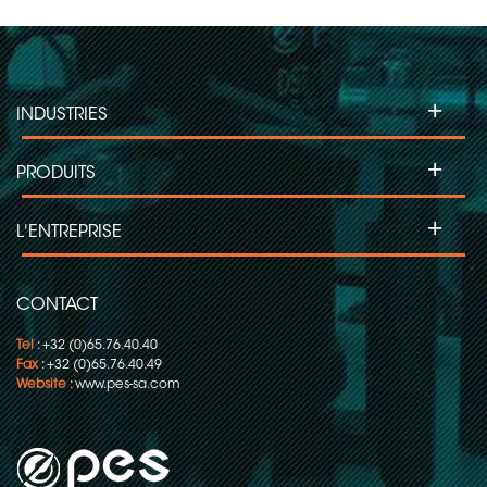
+
INDUSTRIES
+
PRODUITS
+
L'ENTREPRISE
CONTACT
Tel
: +32 (0)65.76.40.40
Fax
: +32 (0)65.76.40.49
Website
:
www.pes-sa.com