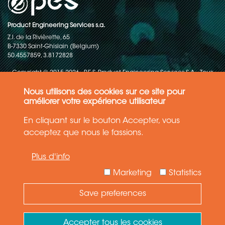
Product Engineering Services s.a.
Z.I. de la Rivièrette, 65
B-7330 Saint-Ghislain (Belgium)
50.4557859, 3.8172828
Copyright © 2015-2026 - P.E.S. Product Engineering Services S.A. - Tous
droits réservés
Nous utilisons des cookies sur ce site pour
Politique de protection des données
améliorer votre expérience utilisateur
En cliquant sur le bouton Accepter, vous
Conditions générales de ventes
acceptez que nous le fassions.
Les informations contenues dans ce site web reflètent l'état le plus
Plus d'info
récent de la technique. Les détails et les spécifications sont
susceptibles d'être modifiés.
Marketing
Statistics
Save preferences
Need Help ?
Ask your question
Accepter tous les cookies