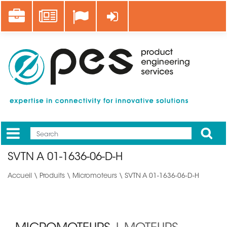
Aller
Career
News
Se connecter
au
contenu
principal
Apply
Mobile
Main
SVTN A 01-1636-06-D-H
menu
Accueil
\
Produits
\
Micromoteurs
\ SVTN A 01-1636-06-D-H