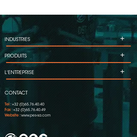
+
INDUSTRIES
+
PRODUITS
+
L'ENTREPRISE
CONTACT
Tel
: +32 (0)65.76.40.40
Fax
: +32 (0)65.76.40.49
Website
:
www.pes-sa.com