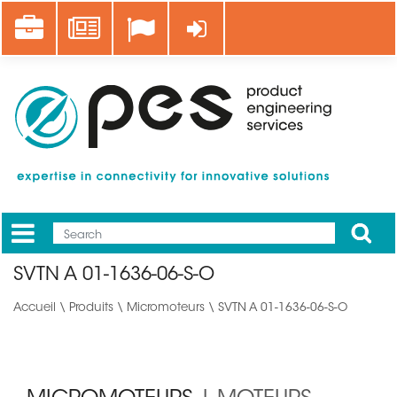
Aller
Career
News
Se connecter
au
contenu
principal
Apply
Mobile
Main
SVTN A 01-1636-06-S-O
menu
Accueil
\
Produits
\
Micromoteurs
\ SVTN A 01-1636-06-S-O