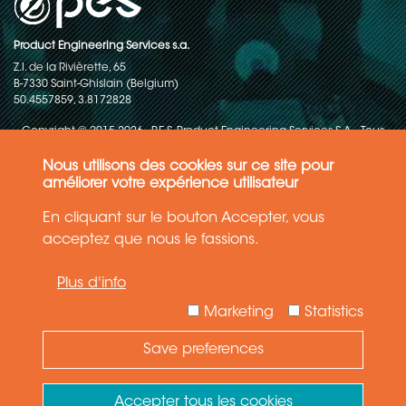
Product Engineering Services s.a.
Z.I. de la Rivièrette, 65
B-7330 Saint-Ghislain (Belgium)
50.4557859, 3.8172828
Copyright © 2015-2026 - P.E.S. Product Engineering Services S.A. - Tous
droits réservés
Nous utilisons des cookies sur ce site pour
Politique de protection des données
améliorer votre expérience utilisateur
En cliquant sur le bouton Accepter, vous
Conditions générales de ventes
acceptez que nous le fassions.
Les informations contenues dans ce site web reflètent l'état le plus
Plus d'info
récent de la technique. Les détails et les spécifications sont
susceptibles d'être modifiés.
Marketing
Statistics
Save preferences
Need Help ?
Ask your question
Accepter tous les cookies