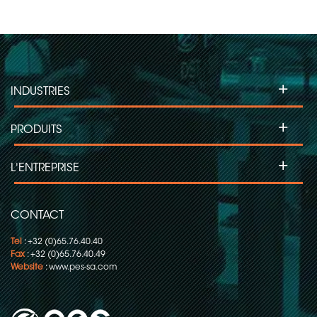
+
INDUSTRIES
+
PRODUITS
+
L'ENTREPRISE
CONTACT
Tel
: +32 (0)65.76.40.40
Fax
: +32 (0)65.76.40.49
Website
:
www.pes-sa.com