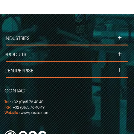
+
INDUSTRIES
+
PRODUITS
+
L'ENTREPRISE
CONTACT
Tel
: +32 (0)65.76.40.40
Fax
: +32 (0)65.76.40.49
Website
:
www.pes-sa.com