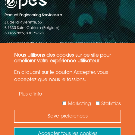
Product Engineering Services s.a.
Z.I. de la Rivièrette, 65
B-7330 Saint-Ghislain (Belgium)
50.4557859, 3.8172828
Copyright © 2015-2026 - P.E.S. Product Engineering Services S.A. - Tous
droits réservés
Nous utilisons des cookies sur ce site pour
Politique de protection des données
améliorer votre expérience utilisateur
En cliquant sur le bouton Accepter, vous
Conditions générales de ventes
acceptez que nous le fassions.
Les informations contenues dans ce site web reflètent l'état le plus
Plus d'info
récent de la technique. Les détails et les spécifications sont
susceptibles d'être modifiés.
Marketing
Statistics
Save preferences
Need Help ?
Ask your question
Accepter tous les cookies