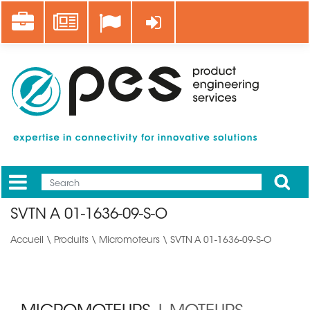
Aller
Career
News
Se connecter
au
contenu
principal
Apply
Mobile
Main
SVTN A 01-1636-09-S-O
menu
Accueil
\
Produits
\
Micromoteurs
\ SVTN A 01-1636-09-S-O