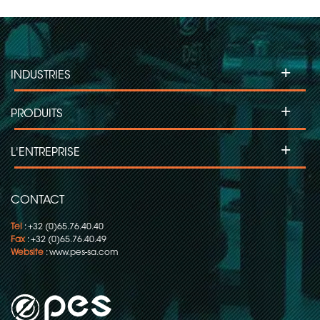
+
INDUSTRIES
+
PRODUITS
+
L'ENTREPRISE
CONTACT
Tel
: +32 (0)65.76.40.40
Fax
: +32 (0)65.76.40.49
Website
:
www.pes-sa.com