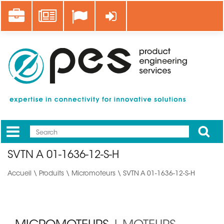
Aller
Career
News
Se connecter
au
contenu
principal
Apply
Mobile
Main
SVTN A 01-1636-12-S-H
menu
Accueil
\
Produits
\
Micromoteurs
\ SVTN A 01-1636-12-S-H