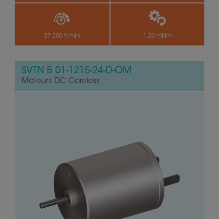
27 200 t/min
1.20 mNm
SVTN B 01-1215-24-D-OM
Moteurs DC Coreless