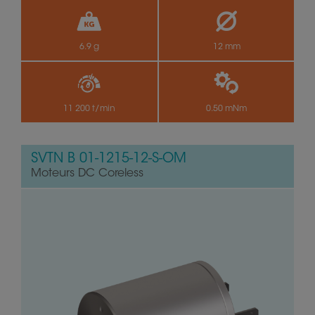
6.9 g
12 mm
11 200 t/min
0.50 mNm
SVTN B 01-1215-12-S-OM
Moteurs DC Coreless