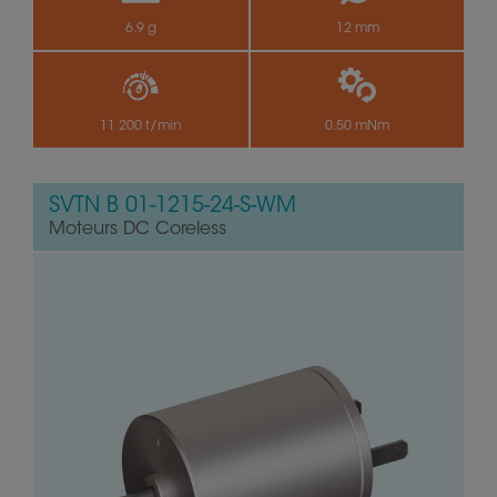
6.9 g
12 mm
11 200 t/min
0.50 mNm
SVTN B 01-1215-24-S-WM
Moteurs DC Coreless