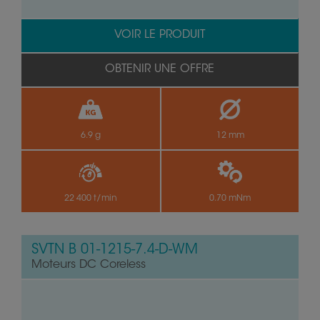
VOIR LE PRODUIT
OBTENIR UNE OFFRE
6.9 g
12 mm
22 400 t/min
0.70 mNm
SVTN B 01-1215-7.4-D-WM
Moteurs DC Coreless