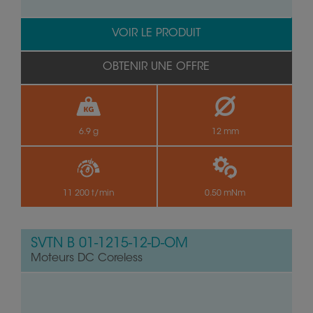
VOIR LE PRODUIT
OBTENIR UNE OFFRE
6.9 g
12 mm
11 200 t/min
0.50 mNm
SVTN B 01-1215-12-D-OM
Moteurs DC Coreless