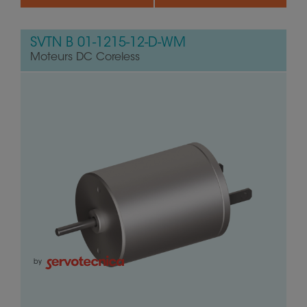
SVTN B 01-1215-12-D-WM
Moteurs DC Coreless
by