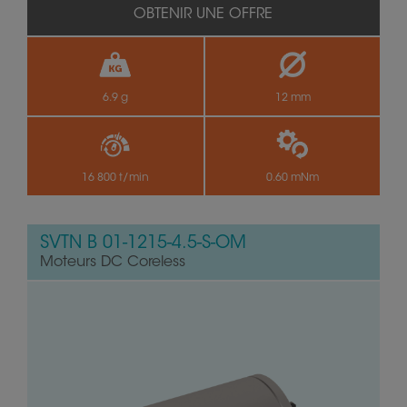
OBTENIR UNE OFFRE
6.9 g
12 mm
16 800 t/min
0.60 mNm
SVTN B 01-1215-4.5-S-OM
Moteurs DC Coreless