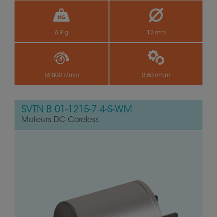
6.9 g
12 mm
16 800 t/min
0.60 mNm
SVTN B 01-1215-7.4-S-WM
Moteurs DC Coreless