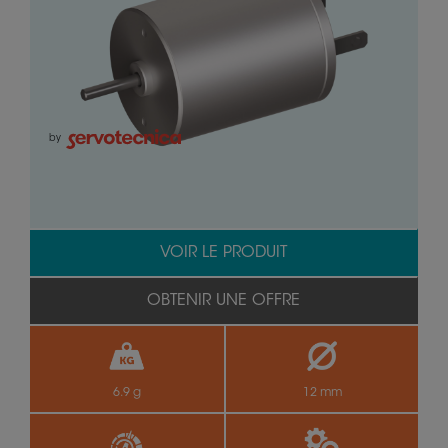
by
VOIR LE PRODUIT
OBTENIR UNE OFFRE
6.9 g
12 mm