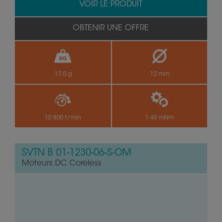
VOIR LE PRODUIT
OBTENIR UNE OFFRE
17.0 g
12 mm
10 800 t/min
1.40 mNm
SVTN B 01-1230-06-S-OM
Moteurs DC Coreless