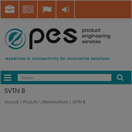
Aller
Career
News
Se connecter
au
contenu
principal
Apply
Mobile
Main
SVTN B
menu
Accueil
\
Produits
\
Micromoteurs
\ SVTN B