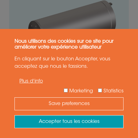
Nous utilisons des cookies sur ce site pour
améliorer votre expérience utilisateur
by
En cliquant sur le bouton Accepter, vous
acceptez que nous le fassions.
Plus d'info
VOIR LE PRODUIT
Marketing
Statistics
Save preferences
Need Help ?
OBTENIR UNE OFFRE
Ask your question
Accepter tous les cookies
17.0 g
12 mm