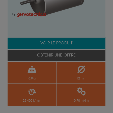
by
VOIR LE PRODUIT
OBTENIR UNE OFFRE
6.9 g
12 mm
22 400 t/min
0.70 mNm