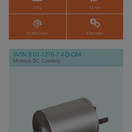
6.9 g
12 mm
22 400 t/min
0.70 mNm
SVTN B 01-1215-7.4-D-OM
Moteurs DC Coreless