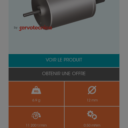
by
VOIR LE PRODUIT
OBTENIR UNE OFFRE
6.9 g
12 mm
11 200 t/min
0.50 mNm