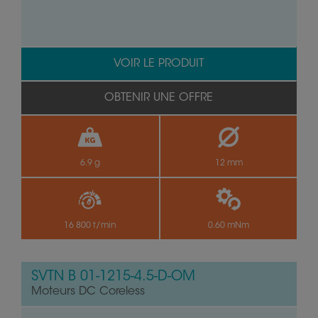
VOIR LE PRODUIT
OBTENIR UNE OFFRE
6.9 g
12 mm
16 800 t/min
0.60 mNm
SVTN B 01-1215-4.5-D-OM
Moteurs DC Coreless