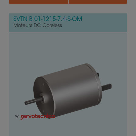
SVTN B 01-1215-7.4-S-OM
Moteurs DC Coreless
by