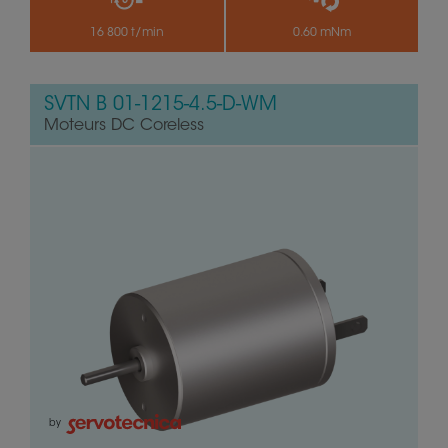
16 800 t/min
0.60 mNm
SVTN B 01-1215-4.5-D-WM
Moteurs DC Coreless
by