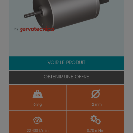
by
VOIR LE PRODUIT
OBTENIR UNE OFFRE
6.9 g
12 mm
22 400 t/min
0.70 mNm