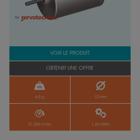
by
VOIR LE PRODUIT
OBTENIR UNE OFFRE
6.9 g
12 mm
27 200 t/min
1.20 mNm