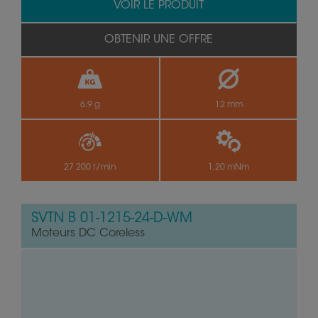
VOIR LE PRODUIT
OBTENIR UNE OFFRE
6.9 g
12 mm
27 200 t/min
1.20 mNm
SVTN B 01-1215-24-D-WM
Moteurs DC Coreless