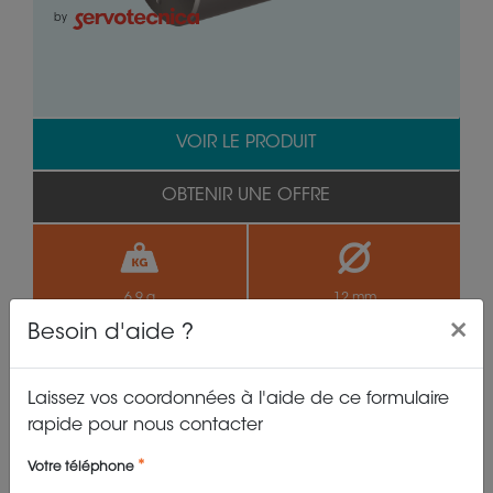
by
VOIR LE PRODUIT
OBTENIR UNE OFFRE
6.9 g
12 mm
×
Besoin d'aide ?
27 200 t/min
1.20 mNm
Laissez vos coordonnées à l'aide de ce formulaire
rapide pour nous contacter
Votre téléphone
SVTN B 01-1215-4.5-S-WM