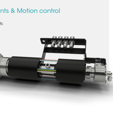
nts & Motion control
ts