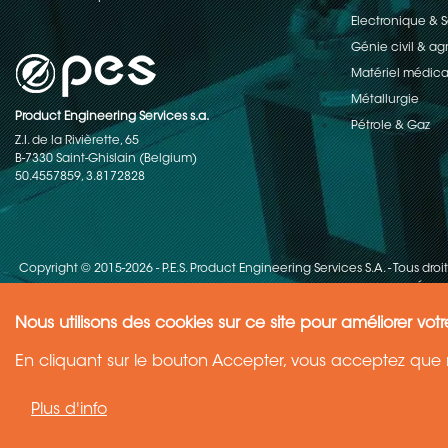
Electronique &
Génie civil & ag
Matériel médica
Métallurgie
Product Engineering Services s.a.
Pétrole & Gaz
Z.I. de la Rivièrette, 65
B-7330 Saint-Ghislain (Belgium)
50.4557859, 3.8172828
Copyright © 2015-2026 - P.E.S. Product Engineering Services S.A. - Tous droi
récent
Nous utilisons des cookies sur ce site pour améliorer votr
Need Help ?
En cliquant sur le bouton Accepter, vous acceptez que n
Ask your question
Plus d'info