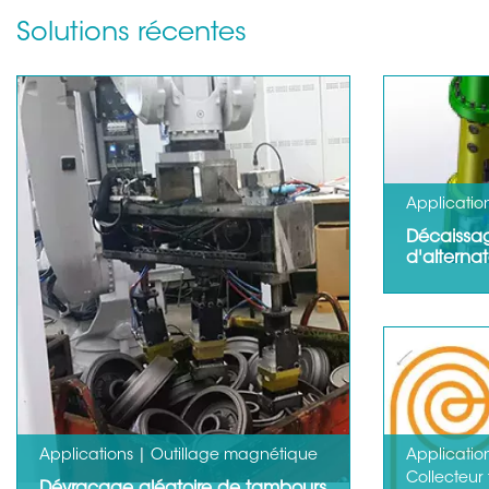
Solutions récentes
Applicatio
Décaissa
d'alterna
Les aimant
gamme AR 
répondent 
attentes.…
Applications | Outillage magnétique
Application
Collecteur