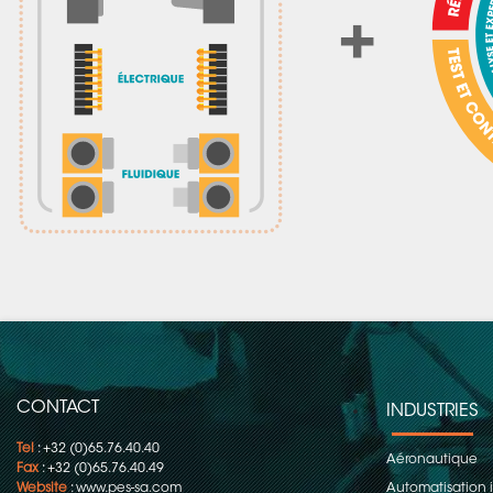
CONTACT
INDUSTRIES
Tel
: +32 (0)65.76.40.40
Aéronautique
Fax
: +32 (0)65.76.40.49
Website
:
www.pes-sa.com
Automatisation i