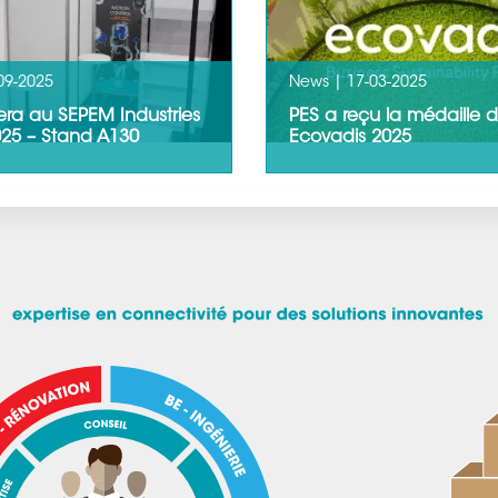
LIRE LA SUITE
09-2025
News |
17-03-2025
sera au SEPEM Industries
PES a reçu la médaille 
25 – Stand A130
Ecovadis 2025
ra au SEPEM Industries
Product Engineering Servic
5 – Stand A130Product
récompensée par la médai
g Services S.A., acteur…
d’argent EcoVadis pour so
engagement RSE…
LIRE LA SUITE