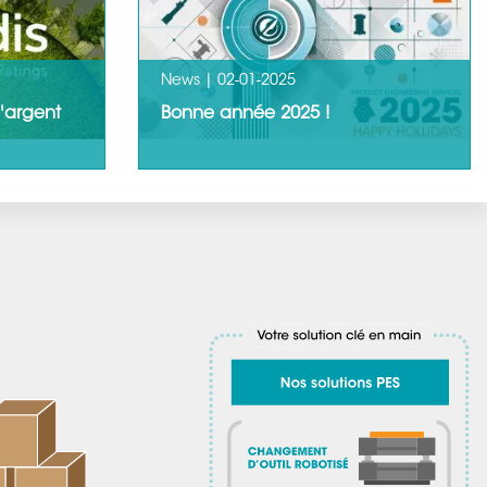
LIRE LA SUITE
LIRE LA SUITE
News |
02-01-2025
d'argent
Bonne année 2025 !
es
Nous souhaitons clôturer 2024 en
lle
remerciant nos clients pour leur
n
confiance et leur collaboration.…
LIRE LA SUITE
LIRE LA SUITE