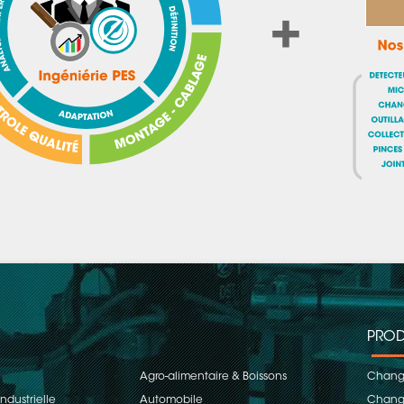
PROD
Agro-alimentaire & Boissons
Change
ndustrielle
Automobile
Change