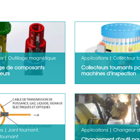
ns | Outillage magnétique
Applications | Collecteur t
ge de composants
Collecteurs tournants p
teurs
machines d'inspection
s commutables de la
Les collecteurs tournants s
proposés par PES
cas particulier la meilleure 
parfaitement à ces
pour raccorder les…
LIRE LA SUITE
s | Joint tournant,
Applications | Changeur d'
 tournant