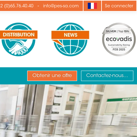
-
2 (0)65.76.40.40
info@pes-sa.com
Se connecter
Obtenir une offre
Contactez-nous...