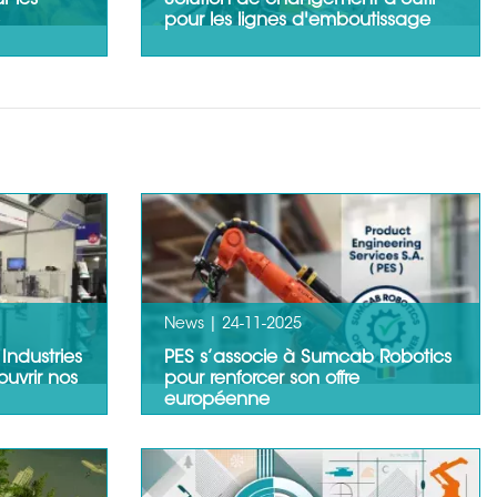
r les
Solution de changement d'outil
pour les lignes d'emboutissage
sur le
Les équipements d'automatisation
comme les robots qui servent ces
dans la…
lignes, mais aussi qui…
LIRE LA SUITE
LIRE LA SUITE
News |
24-11-2025
Industries
PES s’associe à Sumcab Robotics
uvrir nos
pour renforcer son offre
européenne
s S.A.,
Nous sommes heureux d’annoncer
ns dans
que PES s’impose aujourd’hui comme
partenaire stratégique de Sumcab…