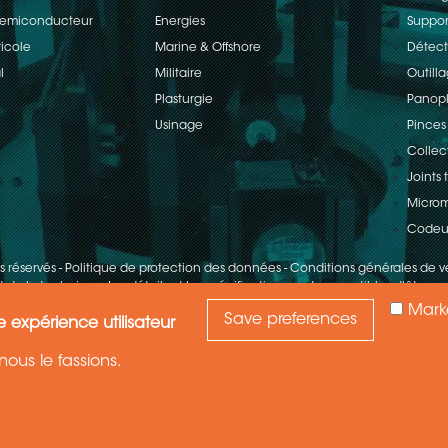
 Semiconducteur
Energies
Suppor
ricole
Marine & Offshore
Détect
l
Militaire
Outill
Plasturgie
Panopl
Usinage
Pinces
Collec
Joints
Microm
Codeu
ts réservés
-
Politique de protection des données
-
Conditions générales de v
 de la technique. Les détails et les spécifications sont susceptibles d'être mo
Mark
Save preferences
e expérience utilisateur
ous le fassions.