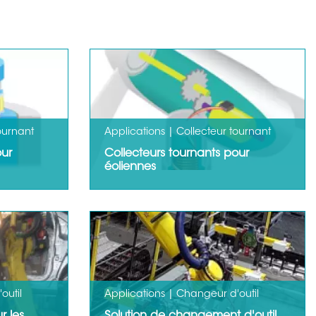
ournant
Applications | Collecteur tournant
our
Collecteurs tournants pour
éoliennes
ont dans ce
La nacelle positionnée au bout du
solution
mât qui la soutient peut en tourner
librement selon la…
LIRE LA SUITE
LIRE LA SUITE
outil
Applications | Changeur d'outil