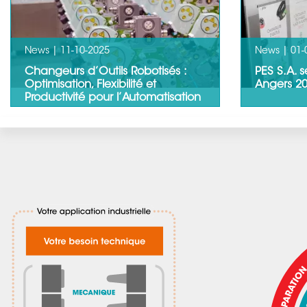
LIRE LA SUITE
News |
11-10-2025
News |
01-
Changeurs d’Outils Robotisés :
PES S.A. 
Optimisation, Flexibilité et
Angers 20
Productivité pour l’Automatisation
Qu’est-ce qu’un Changeur d’Outils
PES S.A. se
Robotisé ?Un changeur d’outils
Angers 202
robotisé est un dispositif placé…
Engineerin
LIRE LA SUITE