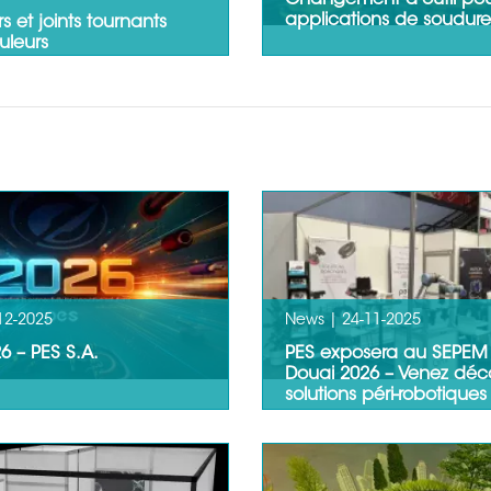
Changement d'outil pou
applications de soudure
s et joints tournants
uleurs
Le savoir-faire PES reconnu 
ments ont un point
marché automobile et hors
l que soit l'usage, ils
automobile s'est exprimé 
n joint ou collecteur…
LIRE LA SUITE
12-2025
News |
24-11-2025
 – PES S.A.
PES exposera au SEPEM 
Douai 2026 – Venez déco
solutions péri-robotiques
naires, amis et
Product Engineering Service
eurs,À l’approche de 2026,
expert depuis plus de 30 a
ipe de PES S.A. tient à…
l’ingénierie et les…