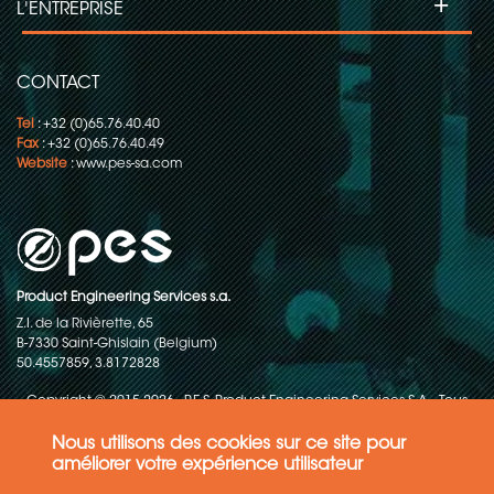
+
L'ENTREPRISE
Collecteurs tournants pour le
conditionnement en continu
CONTACT
Tel
: +32 (0)65.76.40.40
Fax
: +32 (0)65.76.40.49
Website
:
www.pes-sa.com
Product Engineering Services s.a.
Z.I. de la Rivièrette, 65
B-7330 Saint-Ghislain (Belgium)
50.4557859, 3.8172828
Copyright © 2015-2026 - P.E.S. Product Engineering Services S.A. - Tous
droits réservés
Nous utilisons des cookies sur ce site pour
Politique de protection des données
améliorer votre expérience utilisateur