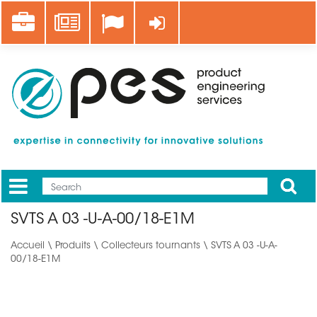
Aller
Career
News
Se connecter
au
contenu
principal
Apply
Mobile
Main
SVTS A 03 -U-A-00/18-E1M
menu
Accueil
\
Produits
\
Collecteurs tournants
\ SVTS A 03 -U-A-
00/18-E1M