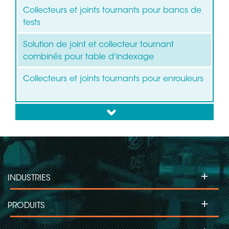
Collecteurs et joints tournants pour bancs de
tests
Solution de joint et collecteur tournant
combinés pour table d'indexage
Collecteurs et joints tournants pour enrouleurs
down
Collecteurs tournants pour éoliennes
Collecteurs tournants pour machines
d'étiquetage
+
INDUSTRIES
Collecteurs tournants pour projecteurs
asservis
+
PRODUITS
Collecteurs tournants pour machines
d'inspection