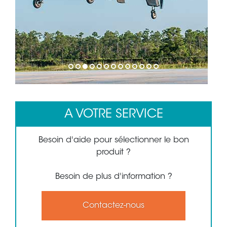
1
2
3
4
5
6
7
8
9
10
11
12
13
A VOTRE SERVICE
Besoin d'aide pour sélectionner le bon
produit ?
Besoin de plus d'information ?
Contactez-nous