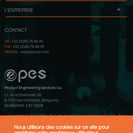
+
L'ENTREPRISE
CONTACT
Tel
: +32 (0)65.76.40.40
Fax
: +32 (0)65.76.40.49
Website
:
www.pes-sa.com
Product Engineering Services s.a.
Z.I. de la Rivièrette, 65
B-7330 Saint-Ghislain (Belgium)
50.4557859, 3.8172828
Copyright © 2015-2026 - P.E.S. Product Engineering Services S.A. - Tous
droits réservés
Nous utilisons des cookies sur ce site pour
Politique de protection des données