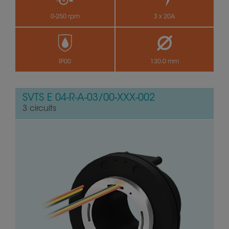
0-250 rpm
3 x 20A
IP00
130.0 mm
SVTS E 04-R-A-03/00-XXX-002
3 circuits