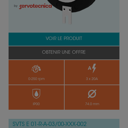
by
VOIR LE PRODUIT
OBTENIR UNE OFFRE
0-250 rpm
3 x 20A
IP00
74.0 mm
SVTS E 01-R-A-03/00-XXX-002