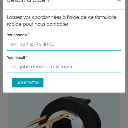
Besoin d'aide ?
Laissez vos coordonnées à l'aide de ce formulaire
0-250 rpm
3 x 20A
rapide pour nous contacter
Your phone
IP00
115.0 mm
Your email
SVTS E 03-R-A-03/00-XXX-002
3 circuits
Soumettre