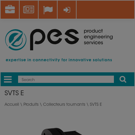
Aller
Career
News
Se connecter
au
contenu
principal
Apply
Mobile
Main
SVTS E
menu
Accueil
\
Produits
\
Collecteurs tournants
\ SVTS E