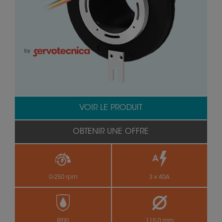
by
VOIR LE PRODUIT
OBTENIR UNE OFFRE
0-250 rpm
3 x 40A
IP00
115.0 mm