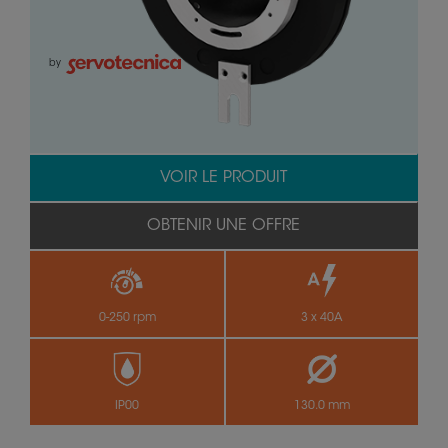
by
VOIR LE PRODUIT
OBTENIR UNE OFFRE
0-250 rpm
3 x 40A
IP00
130.0 mm