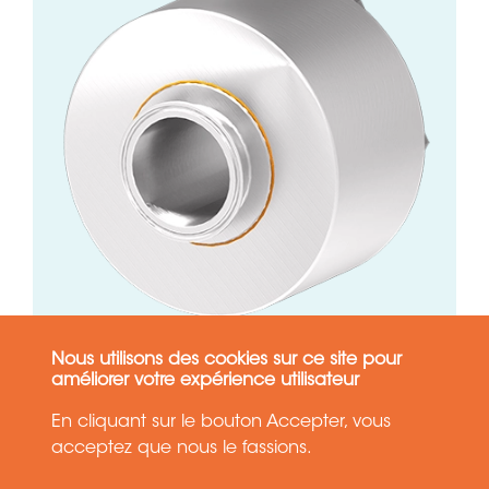
Nous utilisons des cookies sur ce site pour
VOIR LE PRODUIT
améliorer votre expérience utilisateur
OBTENIR UNE OFFRE
En cliquant sur le bouton Accepter, vous
acceptez que nous le fassions.