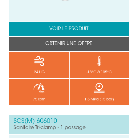
VOIR LE PRODUIT
OBTENIR UNE OFFRE
24 HG
-18°C à 105°C
75 rpm
1.5 MPa (15 bar)
SCS(M) 606010
Sanitaire Tri-clamp - 1 passage