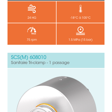
24 HG
-18°C à 105°C
75 rpm
1.5 MPa (15 bar)
SCS(M) 608010
Sanitaire Tri-clamp - 1 passage