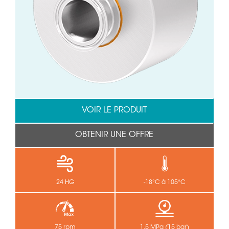
VOIR LE PRODUIT
OBTENIR UNE OFFRE
24 HG
-18°C à 105°C
75 rpm
1.5 MPa (15 bar)