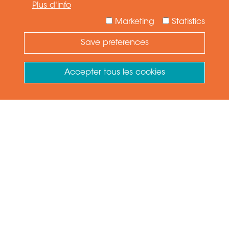
Plus d'info
24 HG
-18°C à 105°C
Marketing
Statistics
Save preferences
Need Help ?
Ask your question
75 rpm
1.5 MPa (15 bar)
Accepter tous les cookies
SCS(M) 611010
Retirer le consentement
Sanitaire Tri-clamp - 1 passage