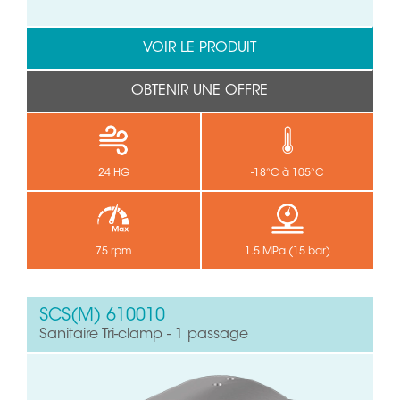
VOIR LE PRODUIT
OBTENIR UNE OFFRE
24 HG
-18°C à 105°C
75 rpm
1.5 MPa (15 bar)
SCS(M) 610010
Sanitaire Tri-clamp - 1 passage