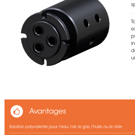
s
T
e
p
i
d
u
Avantages
Solution polyvalente pour l'eau, l'air, le gaz, l'huile ou le vide