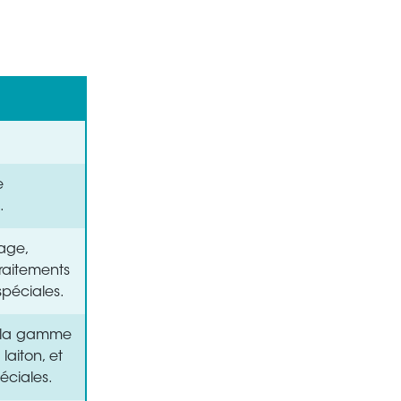
e
.
lage,
raitements
spéciales.
r la gamme
laiton, et
éciales.