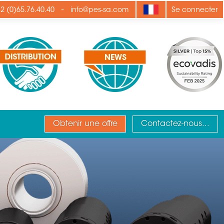
-
2 (0)65.76.40.40
info@pes-sa.com
Se connecter
Obtenir une offre
Contactez-nous...