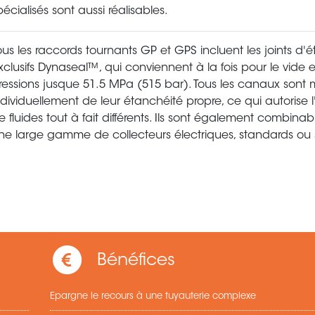
pécialisés sont aussi réalisables.
ous les raccords tournants GP et GPS incluent les joints d'
xclusifs Dynaseal™, qui conviennent à la fois pour le vide 
ressions jusque 51.5 MPa (515 bar). Tous les canaux sont 
ndividuellement de leur étanchéité propre, ce qui autorise l'u
e fluides tout à fait différents. Ils sont également combina
ne large gamme de collecteurs électriques, standards ou 
Bénéfices
Epargne le recours à une tuyauterie complexe