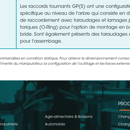
Les raccords tournants GP(S) ont une configurat
spécifique au niveau de l'arbre qui consiste en d
de raccordement avec taraudages et lamages po
toriques (O-Ring) pour l'option de montage en 
bride. Sont également présents des taraudages d
pour l'assembage.
ommandées en condition statique. Pour obtenir le dimensionnement correct d
inertie du manipulateur, la configuration de l'outillage et les forces extern
PROD
Agro-alimentaire & Boissons
Change
ndustrielle
Automobile
Change