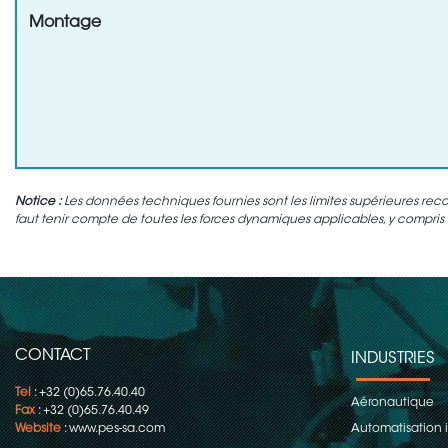
Montage
Notice :
Les données techniques fournies sont les limites supérieures rec
faut tenir compte de toutes les forces dynamiques applicables, y compris l'
CONTACT
INDUSTRIES
Tel
: +32 (0)65.76.40.40
Aéronautique
Fax
: +32 (0)65.76.40.49
Website
:
www.pes-sa.com
Automatisation i