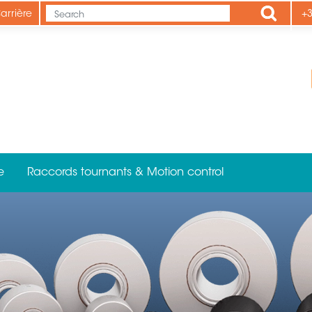
Apply
arrière
+3
e
Raccords tournants & Motion control