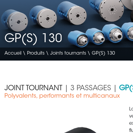
GP(S) 130
Accueil
\
Produits
\
Joints tournants
\ GP(S) 130
JOINT TOURNANT
| 3 PASSAGES |
GP(
Polyvalents, performants et multicanaux
Génie civil & agricole
L
v
e
f