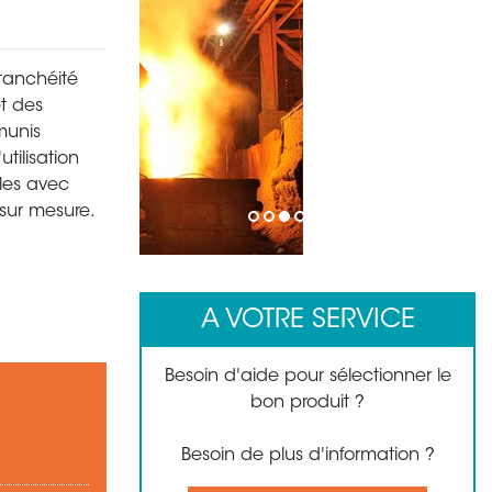
étanchéité
et des
munis
tilisation
bles avec
sur mesure.
1
2
3
4
5
6
7
8
A VOTRE SERVICE
Besoin d'aide pour sélectionner le
bon produit ?
Besoin de plus d'information ?