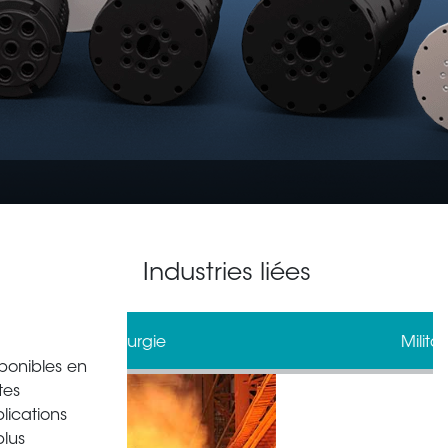
Industries liées
gie
Militaire
ponibles en
tes
lications
plus