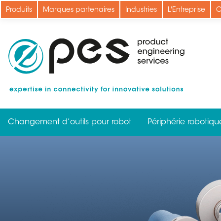
Aller
Produits
Marques partenaires
Industries
L'Entreprise
C
au
contenu
principal
Changement d’outils pour robot
Périphérie robotiqu