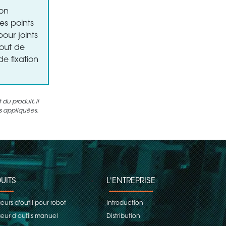
ion
es points
ur joints
bout de
e fixation
u produit, il
es appliquées.
UITS
L'ENTREPRISE
urs d'outil pour robot
Introduction
ur d'outils manuel
Distribution