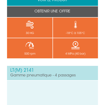
VOIR LE PRODUIT
OBTENIR UNE OFFRE
30 HG
-18°C à 105°C
500 rpm
4 MPa (40 bar)
LT(M) 2141
Gamme pneumatique - 4 passages