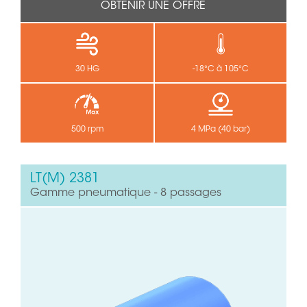
OBTENIR UNE OFFRE
30 HG
-18°C à 105°C
500 rpm
4 MPa (40 bar)
LT(M) 2381
Gamme pneumatique - 8 passages