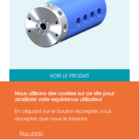
VOIR LE PRODUIT
OBTENIR UNE OFFRE
Nous utilisons des cookies sur ce site pour
améliorer votre expérience utilisateur
En cliquant sur le bouton Accepter, vous
acceptez que nous le fassions.
30 HG
-18°C à 105°C
Plus d'info