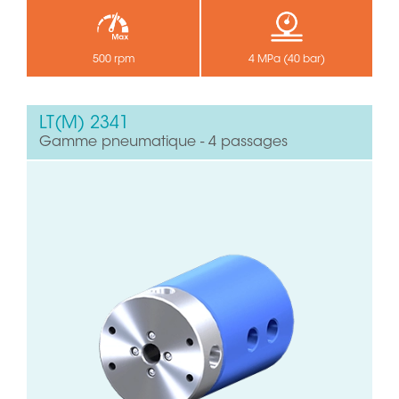
500 rpm
4 MPa (40 bar)
LT(M) 2341
Gamme pneumatique - 4 passages