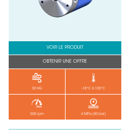
VOIR LE PRODUIT
OBTENIR UNE OFFRE
30 HG
-18°C à 105°C
500 rpm
4 MPa (40 bar)