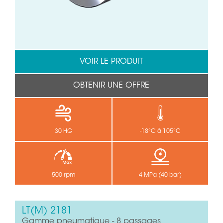
VOIR LE PRODUIT
OBTENIR UNE OFFRE
30 HG
-18°C à 105°C
500 rpm
4 MPa (40 bar)
LT(M) 2181
Gamme pneumatique - 8 passages