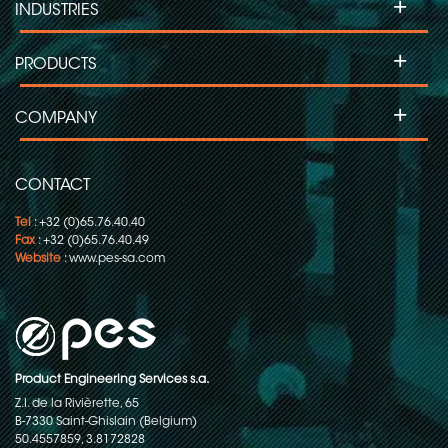
+
INDUSTRIES
+
PRODUCTS
+
COMPANY
CONTACT
Tel
: +32 (0)65.76.40.40
Fax
: +32 (0)65.76.40.49
Website
:
www.pes-sa.com
Product Engineering Services s.a.
Z.I. de la Rivièrette, 65
B-7330 Saint-Ghislain (Belgium)
50.4557859, 3.8172828