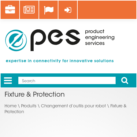
Skip
Career
News
Log in
to
main
content
Apply
Mobile
Main
Fixture & Protection
menu
Home
\
Produits
\
Changement d’outils pour robot
\ Fixture &
Protection